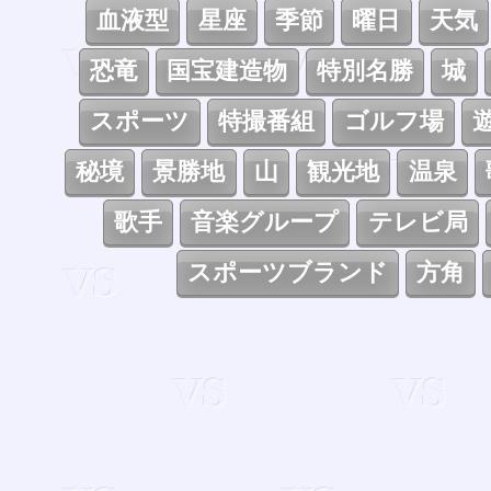
血液型
星座
季節
曜日
天気
恐竜
国宝建造物
特別名勝
城
スポーツ
特撮番組
ゴルフ場
秘境
景勝地
山
観光地
温泉
歌手
音楽グループ
テレビ局
スポーツブランド
方角