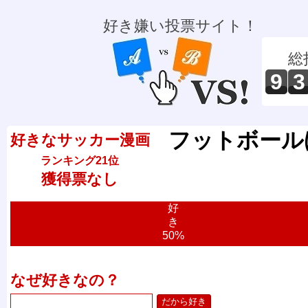
好き嫌い投票サイト！
総
9
3
フットボール
好きなサッカー漫画
ランキング21位
獲得票なし
好
き
50%
なぜ好きなの？