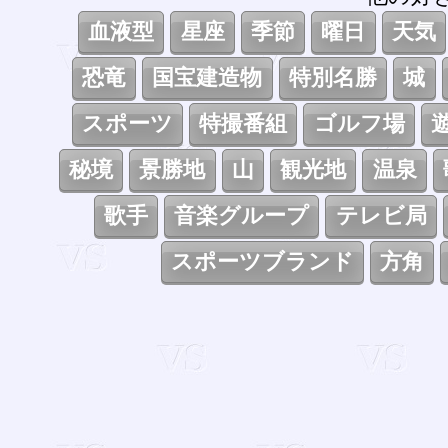
血液型
星座
季節
曜日
天気
恐竜
国宝建造物
特別名勝
城
スポーツ
特撮番組
ゴルフ場
秘境
景勝地
山
観光地
温泉
歌手
音楽グループ
テレビ局
スポーツブランド
方角