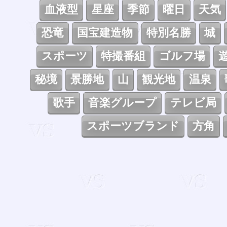
血液型
星座
季節
曜日
天気
恐竜
国宝建造物
特別名勝
城
スポーツ
特撮番組
ゴルフ場
秘境
景勝地
山
観光地
温泉
歌手
音楽グループ
テレビ局
スポーツブランド
方角