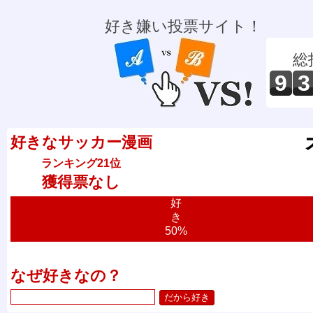
好き嫌い投票サイト！
総
9
3
好きなサッカー漫画
ランキング21位
獲得票なし
好
き
50%
なぜ好きなの？