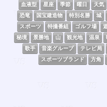
血液型
星座
季節
曜日
天気
恐竜
国宝建造物
特別名勝
城
スポーツ
特撮番組
ゴルフ場
秘境
景勝地
山
観光地
温泉
歌手
音楽グループ
テレビ局
スポーツブランド
方角