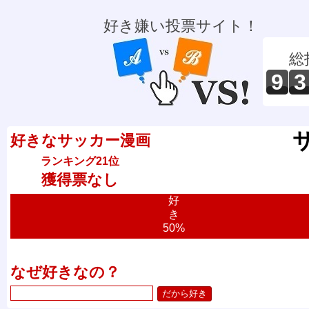
好き嫌い投票サイト！
総
9
3
好きなサッカー漫画
ランキング21位
獲得票なし
好
き
50%
なぜ好きなの？