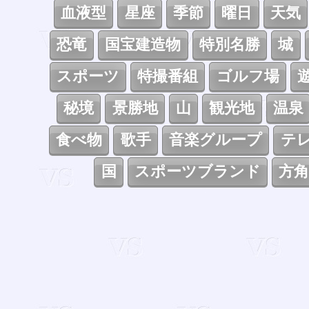
血液型
星座
季節
曜日
天気
恐竜
国宝建造物
特別名勝
城
スポーツ
特撮番組
ゴルフ場
秘境
景勝地
山
観光地
温泉
食べ物
歌手
音楽グループ
テ
国
スポーツブランド
方