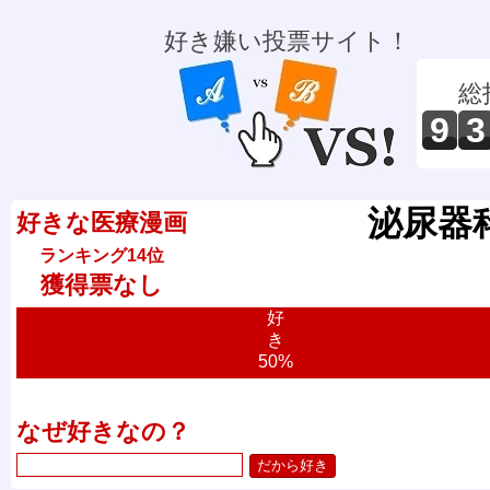
好き嫌い投票サイト！
総
9
3
泌尿器科
好きな医療漫画
ランキング14位
獲得票なし
好
き
50%
なぜ好きなの？