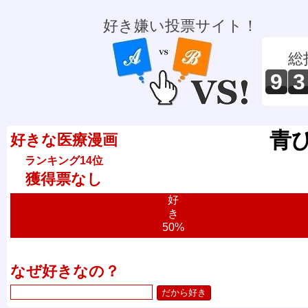
好き嫌い投票サイト！
総
9
3
青
好きな医療漫画
ランキング14位
獲得票なし
好
き
50%
なぜ好きなの？