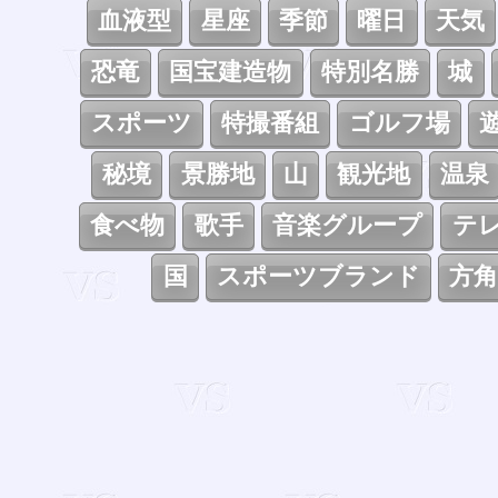
血液型
星座
季節
曜日
天気
恐竜
国宝建造物
特別名勝
城
スポーツ
特撮番組
ゴルフ場
秘境
景勝地
山
観光地
温泉
食べ物
歌手
音楽グループ
テ
国
スポーツブランド
方