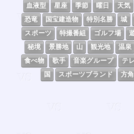
血液型
星座
季節
曜日
天気
恐竜
国宝建造物
特別名勝
城
スポーツ
特撮番組
ゴルフ場
秘境
景勝地
山
観光地
温泉
食べ物
歌手
音楽グループ
テ
国
スポーツブランド
方