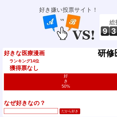
好き嫌い投票サイト！
総
9
3
研修
好きな医療漫画
ランキング14位
獲得票なし
好
き
50%
なぜ好きなの？