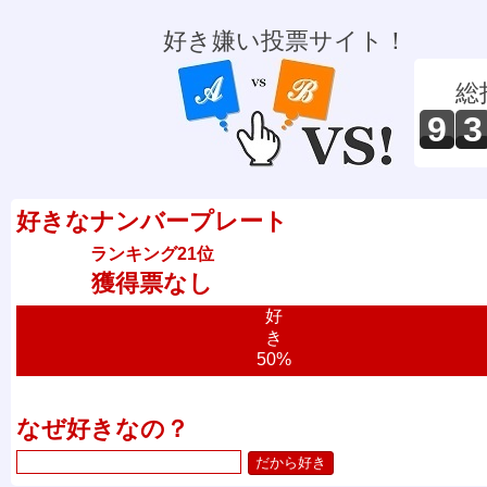
好き嫌い投票サイト！
総
9
3
好きなナンバープレート
ランキング21位
獲得票なし
好
き
50%
なぜ好きなの？