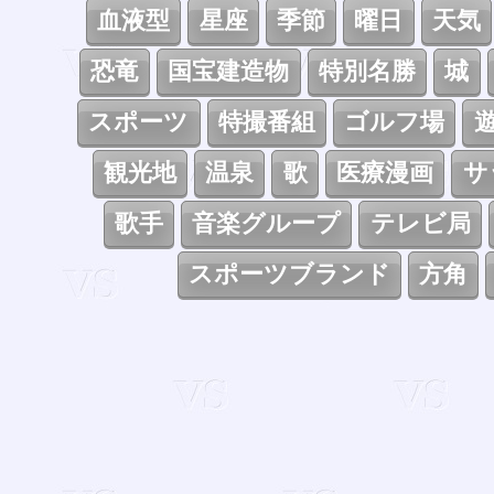
血液型
星座
季節
曜日
天気
恐竜
国宝建造物
特別名勝
城
スポーツ
特撮番組
ゴルフ場
観光地
温泉
歌
医療漫画
サ
歌手
音楽グループ
テレビ局
スポーツブランド
方角