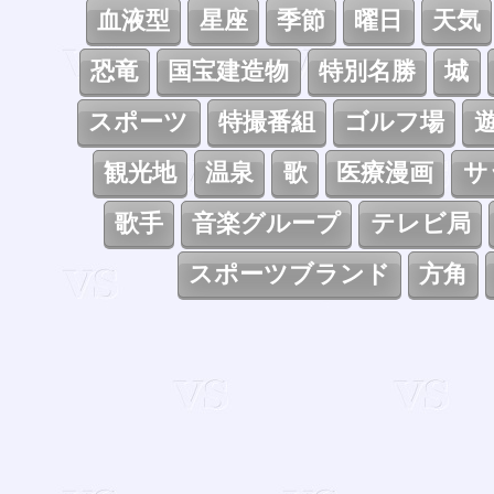
血液型
星座
季節
曜日
天気
恐竜
国宝建造物
特別名勝
城
スポーツ
特撮番組
ゴルフ場
観光地
温泉
歌
医療漫画
サ
歌手
音楽グループ
テレビ局
スポーツブランド
方角