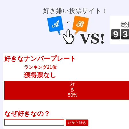
好き嫌い投票サイト！
総
9
3
好きなナンバープレート
ランキング21位
獲得票なし
好
き
50%
なぜ好きなの？