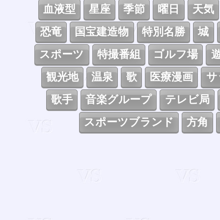
血液型
星座
季節
曜日
天気
恐竜
国宝建造物
特別名勝
城
スポーツ
特撮番組
ゴルフ場
観光地
温泉
歌
医療漫画
サ
歌手
音楽グループ
テレビ局
スポーツブランド
方角