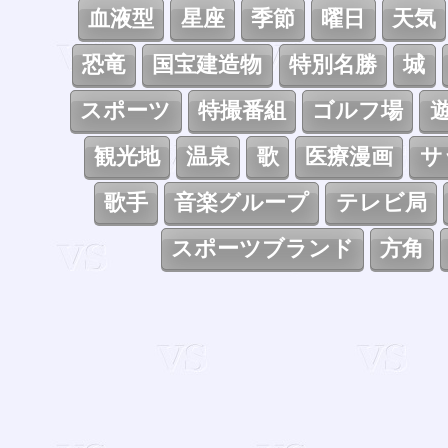
血液型
星座
季節
曜日
天気
恐竜
国宝建造物
特別名勝
城
スポーツ
特撮番組
ゴルフ場
観光地
温泉
歌
医療漫画
サ
歌手
音楽グループ
テレビ局
スポーツブランド
方角