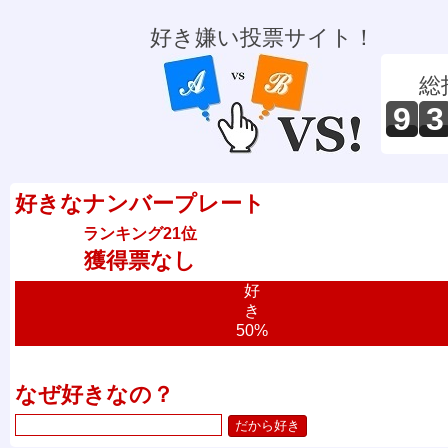
好き嫌い投票サイト！
総
9
3
好きなナンバープレート
ランキング21位
獲得票なし
好
き
50%
なぜ好きなの？