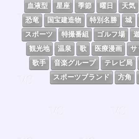
血液型
星座
季節
曜日
天気
恐竜
国宝建造物
特別名勝
城
スポーツ
特撮番組
ゴルフ場
観光地
温泉
歌
医療漫画
サ
歌手
音楽グループ
テレビ局
スポーツブランド
方角