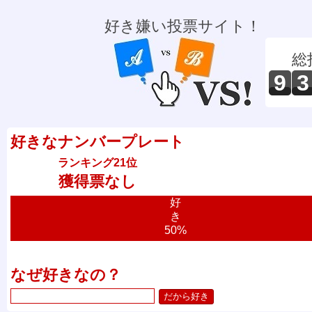
好き嫌い投票サイト！
総
9
3
好きなナンバープレート
ランキング21位
獲得票なし
好
き
50%
なぜ好きなの？