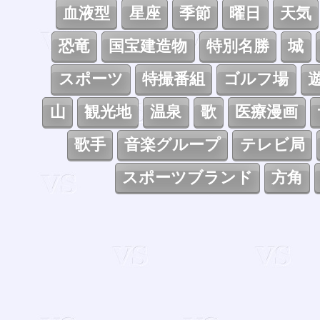
血液型
星座
季節
曜日
天気
恐竜
国宝建造物
特別名勝
城
スポーツ
特撮番組
ゴルフ場
山
観光地
温泉
歌
医療漫画
歌手
音楽グループ
テレビ局
スポーツブランド
方角