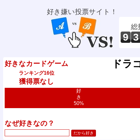
好き嫌い投票サイト！
総
9
3
ドラ
好きなカードゲーム
ランキング16位
獲得票なし
好
き
50%
なぜ好きなの？