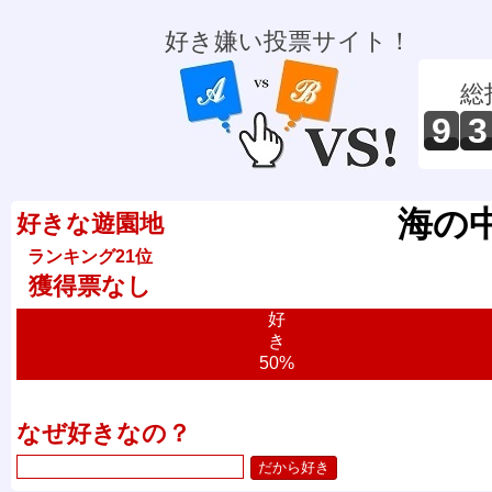
好き嫌い投票サイト！
総
9
3
海の
好きな遊園地
ランキング21位
獲得票なし
好
き
50%
なぜ好きなの？