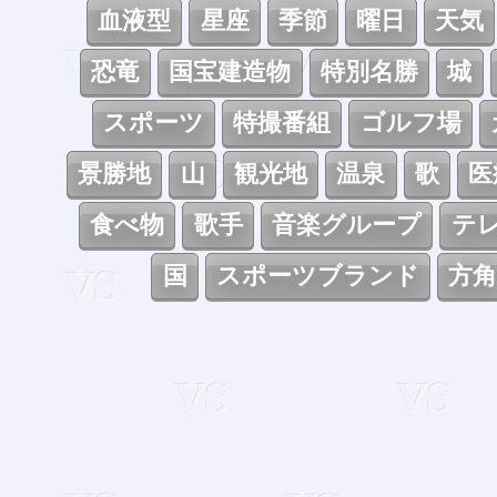
血液型
星座
季節
曜日
天気
恐竜
国宝建造物
特別名勝
城
スポーツ
特撮番組
ゴルフ場
景勝地
山
観光地
温泉
歌
医
食べ物
歌手
音楽グループ
テ
国
スポーツブランド
方