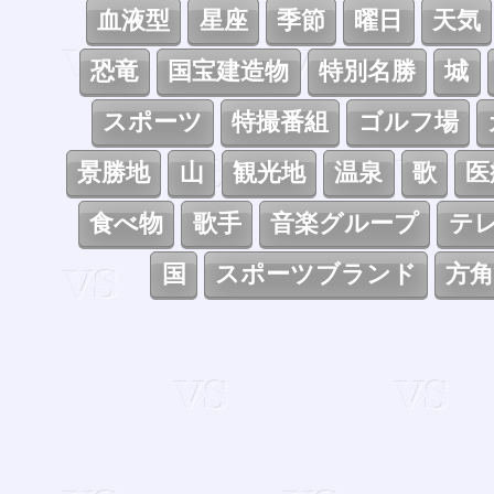
血液型
星座
季節
曜日
天気
恐竜
国宝建造物
特別名勝
城
スポーツ
特撮番組
ゴルフ場
景勝地
山
観光地
温泉
歌
医
食べ物
歌手
音楽グループ
テ
国
スポーツブランド
方