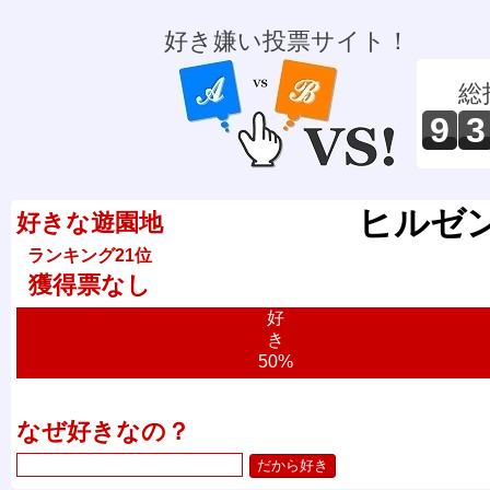
好き嫌い投票サイト！
総
9
3
ヒルゼ
好きな遊園地
ランキング21位
獲得票なし
好
き
50%
なぜ好きなの？