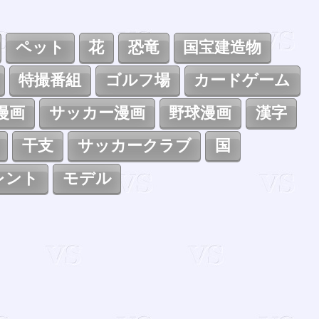
ペット
花
恐竜
国宝建造物
特撮番組
ゴルフ場
カードゲーム
漫画
サッカー漫画
野球漫画
漢字
干支
サッカークラブ
国
レント
モデル