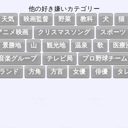
他の好き嫌いカテゴリー
天気
映画監督
野菜
教科
犬
猫
アニメ映画
クリスマスソング
スポーツ
景勝地
山
観光地
温泉
歌
医療
音楽グループ
テレビ局
プロ野球チーム
ランド
方角
方言
女優
俳優
タ