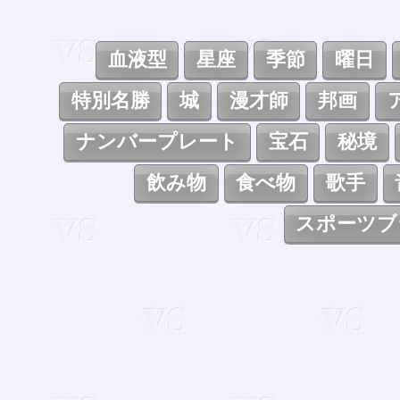
血液型
星座
季節
曜日
特別名勝
城
漫才師
邦画
ナンバープレート
宝石
秘境
飲み物
食べ物
歌手
スポーツブ