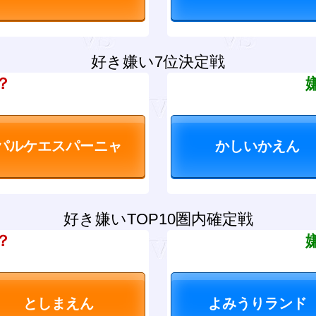
好き嫌い7位決定戦
？
好き嫌いTOP10圏内確定戦
？